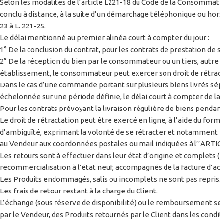
Selon les modalités de l’article L221-18 du Code de la Consommat
conclu à distance, à la suite d’un démarchage téléphonique ou hors
23 à L. 221-25.
Le délai mentionné au premier alinéa court à compter du jour :
1° De la conclusion du contrat, pour les contrats de prestation de s
2° De la réception du bien par le consommateur ou un tiers, autre q
établissement, le consommateur peut exercer son droit de rétract
Dans le cas d’une commande portant sur plusieurs biens livrés sé
échelonnée sur une période définie, le délai court à compter de la
Pour les contrats prévoyant la livraison régulière de biens pendan
Le droit de rétractation peut être exercé en ligne, à l’aide du for
d’ambiguïté, exprimant la volonté de se rétracter et notamment p
au Vendeur aux coordonnées postales ou mail indiquées à l’’ARTI
Les retours sont à effectuer dans leur état d’origine et complets
recommercialisation à l’état neuf, accompagnés de la facture d’ac
Les Produits endommagés, salis ou incomplets ne sont pas repris
Les frais de retour restant à la charge du Client.
L’échange (sous réserve de disponibilité) ou le remboursement ser
par le Vendeur, des Produits retournés par le Client dans les condi