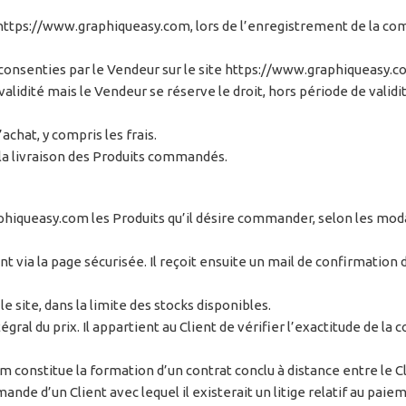
ite https://www.graphiqueasy.com, lors de l’enregistrement de la c
consenties par le Vendeur sur le site https://www.graphiqueasy.co
alidité mais le Vendeur se réserve le droit, hors période de validi
chat, y compris les frais.
 la livraison des Produits commandés.
raphiqueasy.com les Produits qu’il désire commander, selon les mod
ment via la page sécurisée. Il reçoit ensuite un mail de confirmat
le site, dans la limite des stocks disponibles.
ral du prix. Il appartient au Client de vérifier l’exactitude de
onstitue la formation d’un contrat conclu à distance entre le Cl
ande d’un Client avec lequel il existerait un litige relatif au p