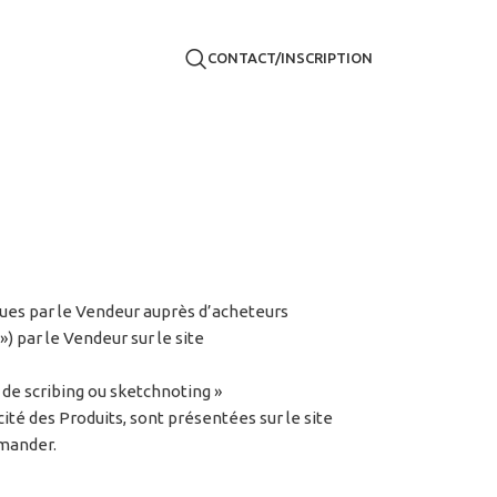
CONTACT/INSCRIPTION
lues par le Vendeur auprès d’acheteurs
») par le Vendeur sur le site
 de scribing ou sketchnoting »
ité des Produits, sont présentées sur le site
mmander.