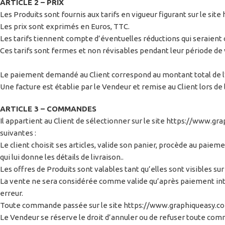
ARTICLE 2 – PRIX
Les Produits sont fournis aux tarifs en vigueur figurant sur le s
Les prix sont exprimés en Euros, TTC.
Les tarifs tiennent compte d’éventuelles réductions qui seraient 
Ces tarifs sont fermes et non révisables pendant leur période de v
Le paiement demandé au Client correspond au montant total de l’a
Une facture est établie par le Vendeur et remise au Client lors de
ARTICLE 3 – COMMANDES
Il appartient au Client de sélectionner sur le site https://www.g
suivantes :
Le client choisit ses articles, valide son panier, procède au paie
qui lui donne les détails de livraison..
Les offres de Produits sont valables tant qu’elles sont visibles sur 
La vente ne sera considérée comme valide qu’après paiement intég
erreur.
Toute commande passée sur le site https://www.graphiqueasy.com c
Le Vendeur se réserve le droit d’annuler ou de refuser toute comm