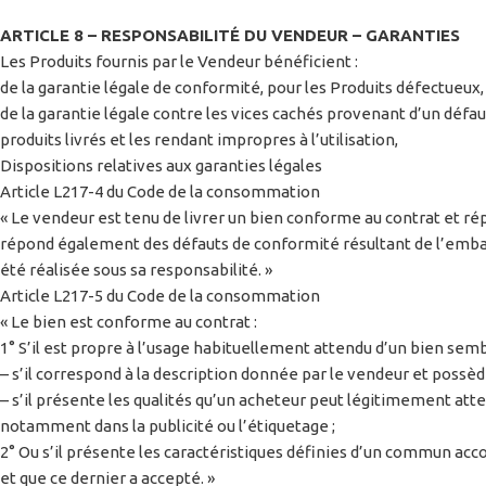
ARTICLE 8 – RESPONSABILITÉ DU VENDEUR – GARANTIES
Les Produits fournis par le Vendeur bénéficient :
de la garantie légale de conformité, pour les Produits défectu
de la garantie légale contre les vices cachés provenant d’un défau
produits livrés et les rendant impropres à l’utilisation,
Dispositions relatives aux garanties légales
Article L217-4 du Code de la consommation
« Le vendeur est tenu de livrer un bien conforme au contrat et rép
répond également des défauts de conformité résultant de l’emballag
été réalisée sous sa responsabilité. »
Article L217-5 du Code de la consommation
« Le bien est conforme au contrat :
1° S’il est propre à l’usage habituellement attendu d’un bien sembl
– s’il correspond à la description donnée par le vendeur et possèd
– s’il présente les qualités qu’un acheteur peut légitimement atte
notamment dans la publicité ou l’étiquetage ;
2° Ou s’il présente les caractéristiques définies d’un commun acco
et que ce dernier a accepté. »