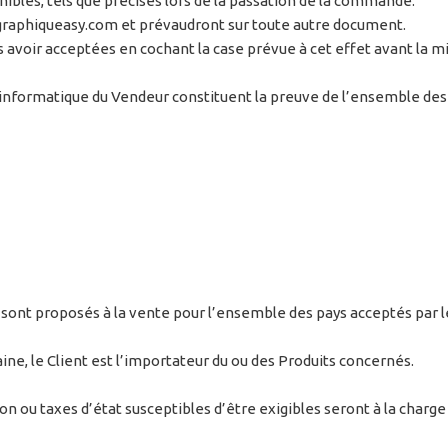
nibles, tels que précisés lors de la passation de la commande.
.graphiqueasy.com et prévaudront sur toute autre document.
es avoir acceptées en cochant la case prévue à cet effet avant l
informatique du Vendeur constituent la preuve de l’ensemble des t
ont proposés à la vente pour l’ensemble des pays acceptés par le 
ne, le Client est l’importateur du ou des Produits concernés.
n ou taxes d’état susceptibles d’être exigibles seront à la charge 