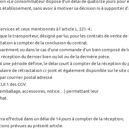
ion «Le consommateur dispose d’un délai de quatorze jours pour ex
 établissement, sans avoir à motiver sa décision ni à supporter d’a
ervices et ceux mentionnés à l’article L. 221-4 ;
ue le transporteur, désigné par lui, pour les contrats de vente de 
ation à compter de la conclusion du contrat.
parément ou dans le cas d’une commande d’un bien composé de lots
 réception du dernier bien ou lot ou de la dernière pièce.
t une période définie, le délai court à compter de la réception du 
mulaire de rétractation ci-joint et également disponible sur le site
ar courrier postal adressé
CLE 1 des CGV.
 (emballage, accessoires, notice…) permettant leur
hat.
.
a effectué dans un délai de 14 jours à compter de la réception,
tions prévues au présent article.