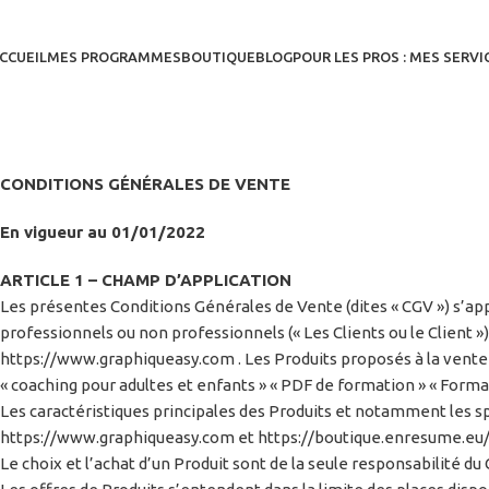
CCUEIL
MES PROGRAMMES
BOUTIQUE
BLOG
POUR LES PROS : MES SERVI
CONDITIONS GÉNÉRALES DE VENTE
En vigueur au 01/01/2022
ARTICLE 1 – CHAMP D’APPLICATION
Les présentes Conditions Générales de Vente (dites « CGV ») s’app
professionnels ou non professionnels (« Les Clients ou le Client »),
https://www.graphiqueasy.com . Les Produits proposés à la vente su
« coaching pour adultes et enfants » « PDF de formation » « Format
Les caractéristiques principales des Produits et notamment les spé
https://www.graphiqueasy.com et https://boutique.enresume.eu/ 
Le choix et l’achat d’un Produit sont de la seule responsabilité du 