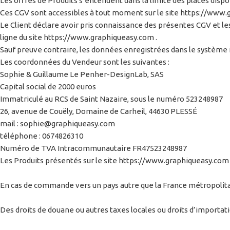
Les offres de Produits s’entendent dans la limite des places dispo
Ces CGV sont accessibles à tout moment sur le site https://www
Le Client déclare avoir pris connaissance des présentes CGV et l
ligne du site https://www.graphiqueasy.com .
Sauf preuve contraire, les données enregistrées dans le système 
Les coordonnées du Vendeur sont les suivantes :
Sophie & Guillaume Le Penher-DesignLab, SAS
Capital social de 2000 euros
Immatriculé au RCS de Saint Nazaire, sous le numéro 523248987
26, avenue de Couëly, Domaine de Carheil, 44630 PLESSÉ
mail : sophie@graphiqueasy.com
téléphone : 0674826310
Numéro de TVA Intracommunautaire FR47523248987
Les Produits présentés sur le site https://www.graphiqueasy.com s
En cas de commande vers un pays autre que la France métropolitai
Des droits de douane ou autres taxes locales ou droits d’importatio