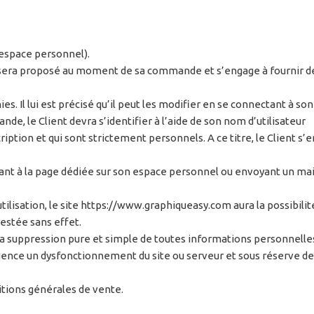
(espace personnel).
i lui sera proposé au moment de sa commande et s’engage à fournir
es. Il lui est précisé qu’il peut les modifier en se connectant à so
e, le Client devra s’identifier à l’aide de son nom d’utilisateur
tion et qui sont strictement personnels. A ce titre, le Client s’en
dant à la page dédiée sur son espace personnel ou envoyant un mail
tilisation, le site https://www.graphiqueasy.com aura la possibil
estée sans effet.
la suppression pure et simple de toutes informations personnelles
nce un dysfonctionnement du site ou serveur et sous réserve de 
itions générales de vente.