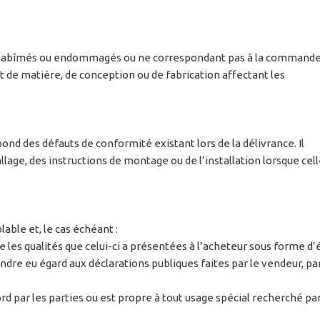
eux, abîmés ou endommagés ou ne correspondant pas à la commande
t de matière, de conception ou de fabrication affectant les
ond des défauts de conformité existant lors de la délivrance. Il
e, des instructions de montage ou de l’installation lorsque celle-
able et, le cas échéant :
e les qualités que celui-ci a présentées à l’acheteur sous forme d’
ndre eu égard aux déclarations publiques faites par le vendeur, pa
rd par les parties ou est propre à tout usage spécial recherché pa